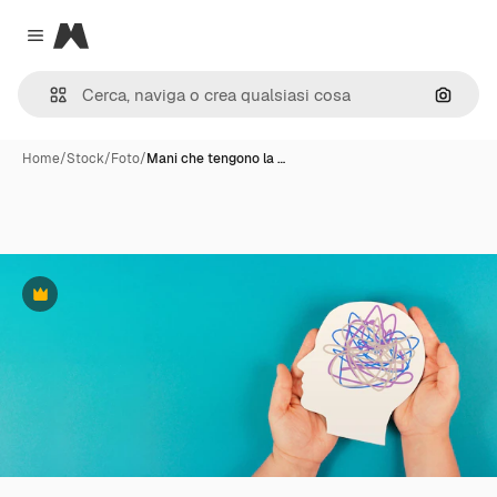
Magnific
Close menu
Cerca 
Home
/
Stock
/
Foto
/
Mani che tengono la …
Premium