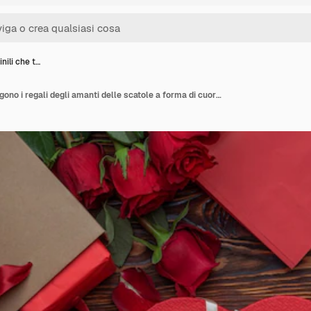
ili che t…
Mani femminili che tengono i regali degli amanti delle scatole a forma di cuore su una superficie di legno