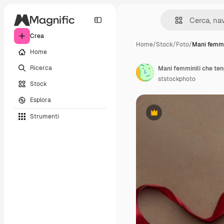
Crea
Home
/
Stock
/
Foto
/
Mani femmin
Home
Ricerca
ststockphoto
Stock
Esplora
Strumenti
Premium