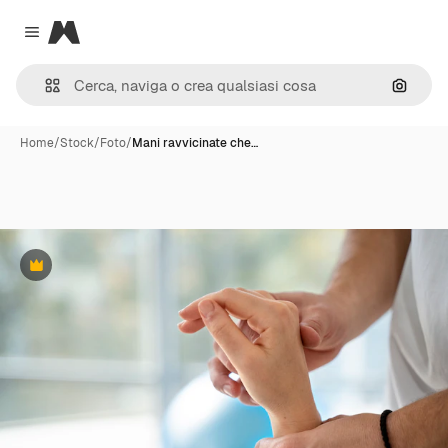
Magnific
Close menu
Cerca 
Home
/
Stock
/
Foto
/
Mani ravvicinate che…
Premium