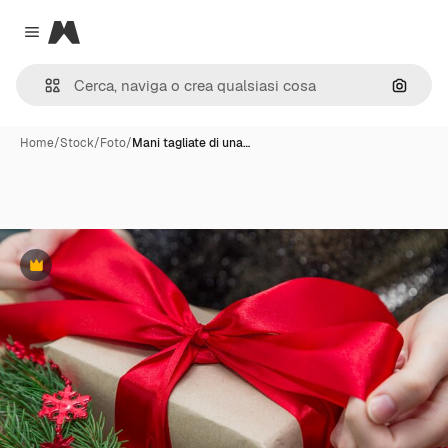
Magnific
Close menu
Cerca 
Home
/
Stock
/
Foto
/
Mani tagliate di una…
Premium