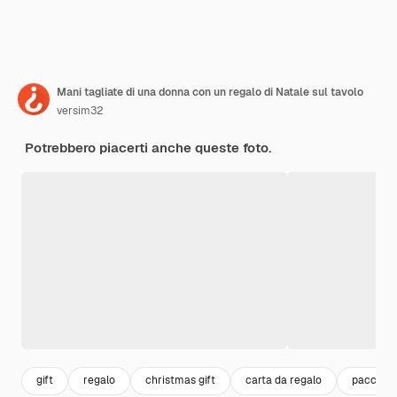
Mani tagliate di una donna con un regalo di Natale sul tavolo
versim32
Potrebbero piacerti anche queste foto.
gift
regalo
christmas gift
carta da regalo
pacco re