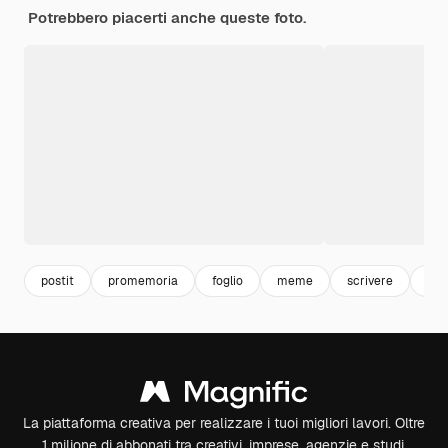
Potrebbero piacerti anche queste foto.
postit
promemoria
foglio
meme
scrivere
let
La piattaforma creativa per realizzare i tuoi migliori lavori. Oltre
1 milione di abbonati tra creativi, imprese, agenzie e studi.