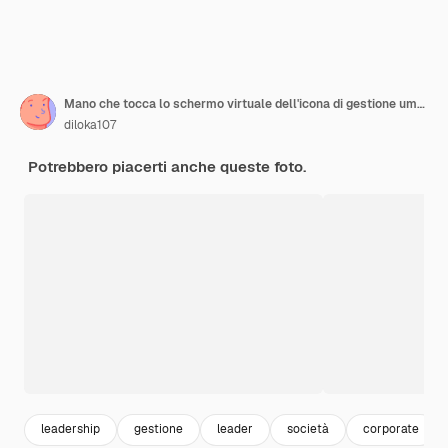
Mano che tocca lo schermo virtuale dell'icona di gestione umana tra l'icona dei dipendenti per lo sviluppo umano e il concetto di lavoro di squadra.
diloka107
Potrebbero piacerti anche queste foto.
leadership
gestione
leader
società
corporate