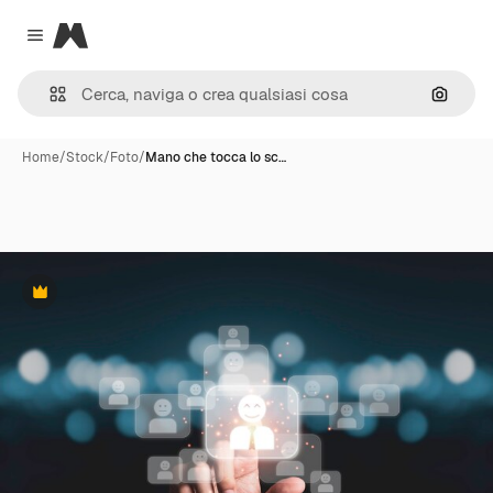
Magnific
Close menu
Cerca 
Home
/
Stock
/
Foto
/
Mano che tocca lo sc…
Premium