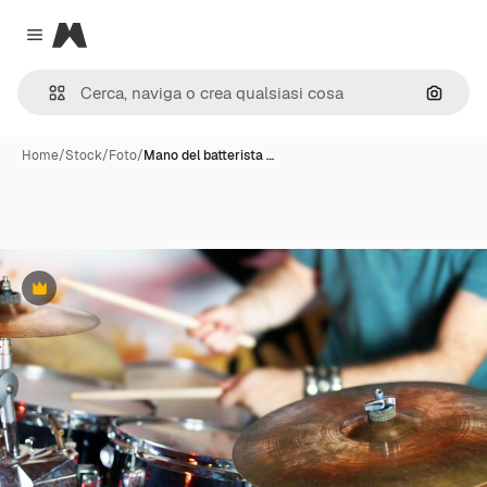
Magnific
Close menu
Cerca 
Home
/
Stock
/
Foto
/
Mano del batterista …
Premium