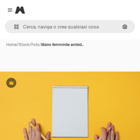
Magnific
Close menu
Cerca 
Home
/
Stock
/
Foto
/
Mano femminile ambid…
Premium