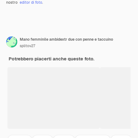
nostro
editor di foto
.
Mano femminile ambidextr due con penne e taccuino
splitov27
Potrebbero piacerti anche queste foto.