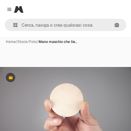
Magnific
Close menu
Cerca 
Home
/
Stock
/
Foto
/
Mano maschio che tie…
Premium