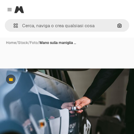
Magnific
Close menu
Cerca 
Home
/
Stock
/
Foto
/
Mano sulla maniglia …
Premium