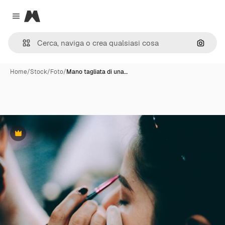
Magnific
Close menu
Cerca 
Home
/
Stock
/
Foto
/
Mano tagliata di una…
Premium