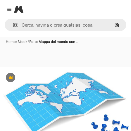
Magnific
Close menu
Cerca 
Home
/
Stock
/
Foto
/
Mappa del mondo con …
Premium