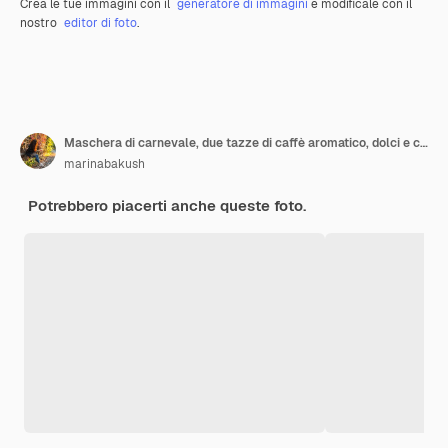
Crea le tue immagini con il
generatore di immagini
e modificale con il
nostro
editor di foto
.
Maschera di carnevale, due tazze di caffè aromatico, dolci e coriandoli su uno sfondo giallo. Decor per una vacanza tradizionale italiana. Copia spazio. Disteso
marinabakush
Potrebbero piacerti anche queste foto.