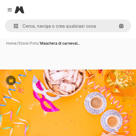
Magnific
Close menu
Cerca 
Home
/
Stock
/
Foto
/
Maschera di carneval…
Premium