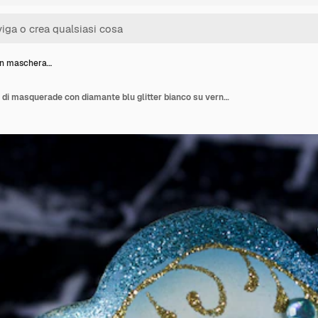
in maschera…
Maschera in maschera di masquerade con diamante blu glitter bianco su vernice acrilica in bianco e nero