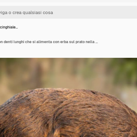
cinghiale…
Maschio di cinghiale con denti lunghi che si alimenta con erba sul prato nella natura primaverile