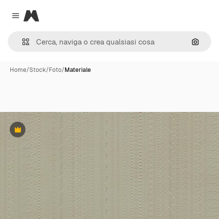
Magnific
Close menu
Cerca 
Home
/
Stock
/
Foto
/
Materiale
Premium