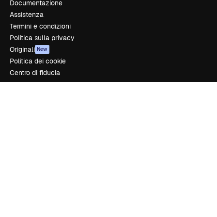
Documentazione
Assistenza
Termini e condizioni
Politica sulla privacy
Originali
New
Politica dei cookie
Centro di fiducia
Affiliati
Aziende
Azienda
Prezzi
Chi siamo
Recensioni
Lavora con noi
Cerca tendenze
Blog
Eventi
Slidesgo