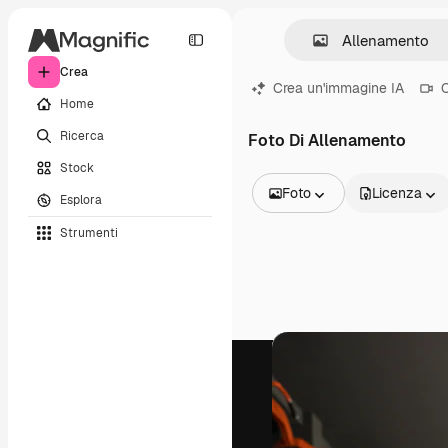
Crea
Crea un'immagine IA
C
Home
Ricerca
Foto Di Allenamento
Stock
Foto
Licenza
Esplora
Tutte le immagini
Strumenti
Vettori
Illustrazioni
Foto
PSD
Modelli
Mockup
Video
Clip video
Motion graphic
Modelli di video
Icone
Modelli 3D
Font