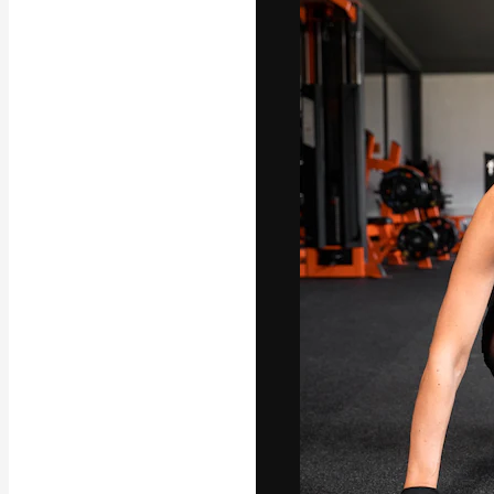
La piattaforma c
migliori lavori. 
creativi, impres
Italiano
Copyright © 2010