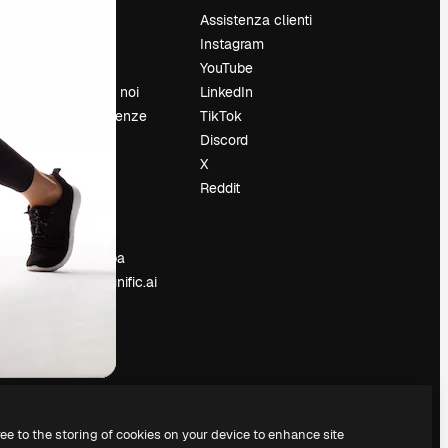
Prezzi
Assistenza clienti
Chi siamo
Instagram
Recensioni
YouTube
Lavora con noi
LinkedIn
Cerca tendenze
TikTok
Blog
Discord
Eventi
X
Slidesgo
Reddit
e
Vendi i tuoi
contenuti
Sala stampa
Cerchi magnific.ai
ree to the storing of cookies on your device to enhance site