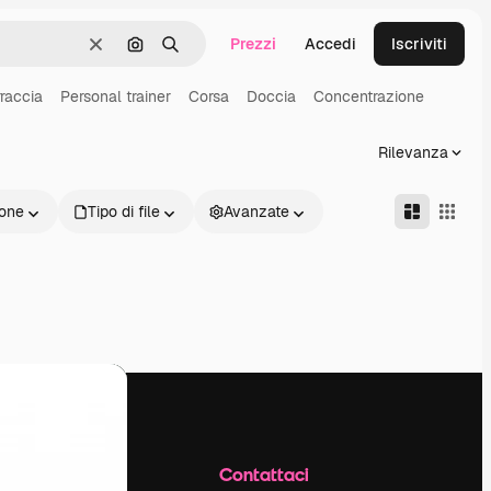
Prezzi
Accedi
Iscriviti
Cancella
Cerca per immagine
Ricerca
raccia
Personal trainer
Corsa
Doccia
Concentrazione
Rilevanza
one
Tipo di file
Avanzate
Azienda
Contattaci