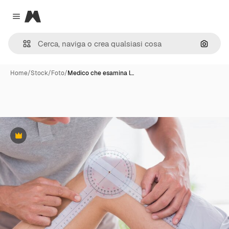
Magnific
Close menu
Cerca 
Home
/
Stock
/
Foto
/
Medico che esamina l…
Premium