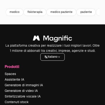
Premium
Premium
Generato dall'IA
Premium
Premium
medico
fisioterapia
medico paziente
paziente
hea
La piattaforma creativa per realizzare i tuoi migliori lavori. Oltre
1 milione di abbonati tra creativi, imprese, agenzie e studi.
Italiano
Prodotti
Spaces
Assistente IA
Generatore di immagini IA
Generatore di video IA
Sintetizzatore vocale IA
Contenuti stock