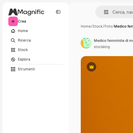
Crea
Home
/
Stock
/
Foto
/
Medico fem
Home
Ricerca
stockking
Stock
Esplora
Strumenti
Premium