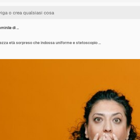
minile di …
Medico femminile di mezza età sorpreso che indossa uniforme e stetoscopio intorno al collo tenendo le mani sulla bocca guardando la fotocamera isolata su sfondo arancione