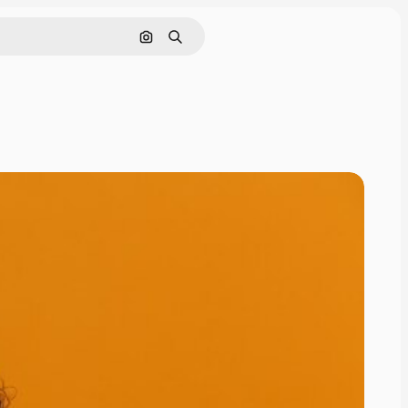
Cerca per immagine
Ricerca