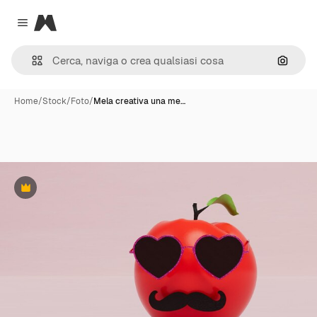
Magnific
Close menu
Cerca 
Home
/
Stock
/
Foto
/
Mela creativa una me…
Premium