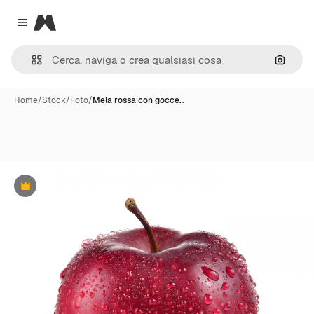
Magnific
Close menu
Cerca 
Home
/
Stock
/
Foto
/
Mela rossa con gocce…
Premium