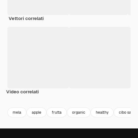
Vettori correlati
Video correlati
Premium
Premium
Premium
Premium
mela
apple
frutta
organic
healthy
cibo sano