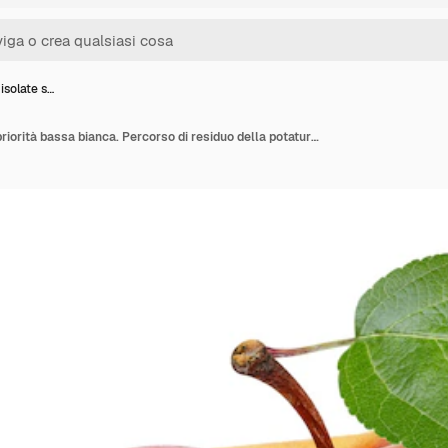
isolate s…
Mele rosse isolate su priorità bassa bianca. Percorso di residuo della potatura meccanica delle mele fresche mature. Apple con foglia