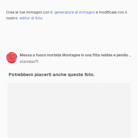
Crea le tue immagini con il
generatore di immagini
e modificale con il
nostro
editor di foto
.
Messa a fuoco morbida Montagne in una fitta nebbia e pendio soleggiato Paesaggio mistico con bellissime rocce taglienti in nuvole basse Splendido scenario nebbioso di montagna sul bordo dell'abisso con pietre taglienti
stanislav71
Potrebbero piacerti anche queste foto.