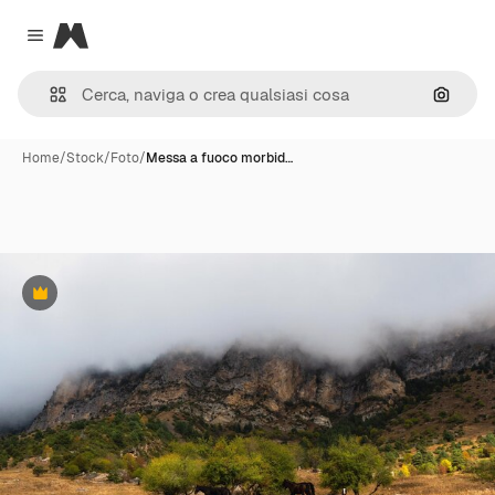
Magnific
Close menu
Cerca 
Home
/
Stock
/
Foto
/
Messa a fuoco morbid…
Premium