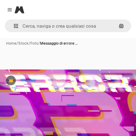
Magnific
Close menu
Cerca 
Home
/
Stock
/
Foto
/
Messaggio di errore …
Premium