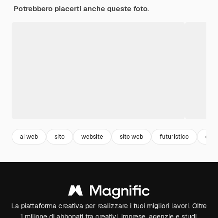
Potrebbero piacerti anche queste foto.
ai web
sito
website
sito web
futuristico
cyb
La piattaforma creativa per realizzare i tuoi migliori lavori. Oltre
1 milione di abbonati tra creativi, imprese, agenzie e studi.