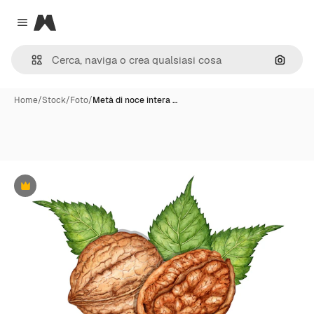
Magnific
Close menu
Cerca 
Home
/
Stock
/
Foto
/
Metà di noce intera …
Premium