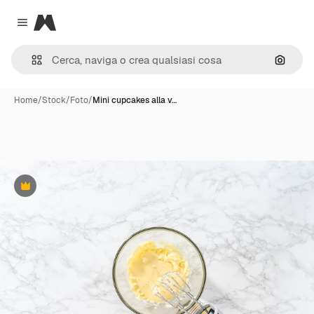
Magnific
Close menu
Cerca 
Home
/
Stock
/
Foto
/
Mini cupcakes alla v…
Premium