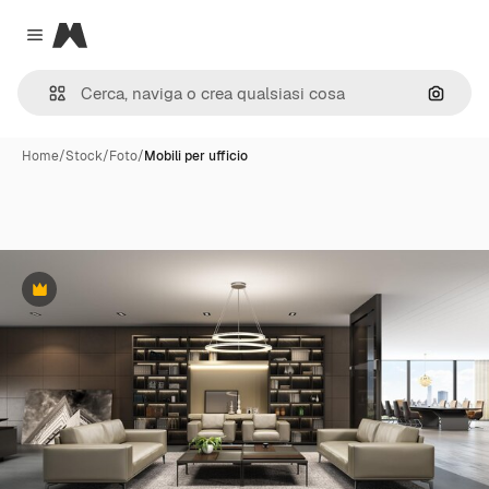
Magnific
Close menu
Cerca 
Home
/
Stock
/
Foto
/
Mobili per ufficio
Premium