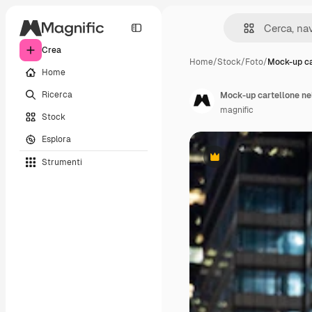
Crea
Home
/
Stock
/
Foto
/
Mock-up ca
Home
Ricerca
Mock-up cartellone nel
magnific
Stock
Esplora
Strumenti
Premium