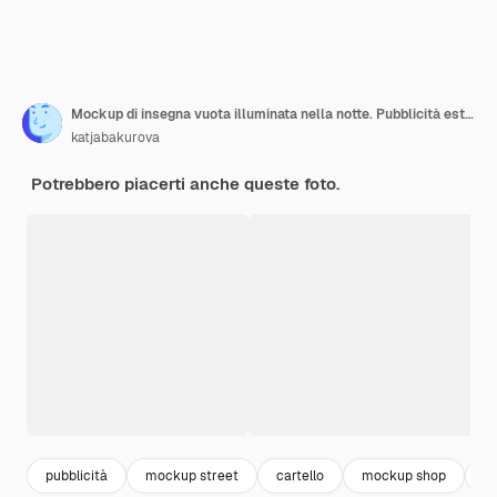
Mockup di insegna vuota illuminata nella notte. Pubblicità esterna
katjabakurova
Potrebbero piacerti anche queste foto.
pubblicità
mockup street
cartello
mockup shop
di