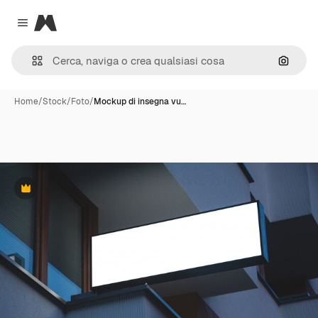
Magnific
Close menu
Cerca 
Home
/
Stock
/
Foto
/
Mockup di insegna vu…
Premium