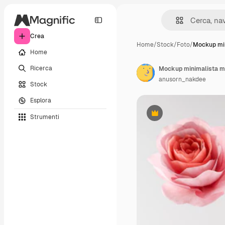
Crea
Home
/
Stock
/
Foto
/
Mockup mi
Home
Ricerca
anusorn_nakdee
Stock
Esplora
Strumenti
Premium