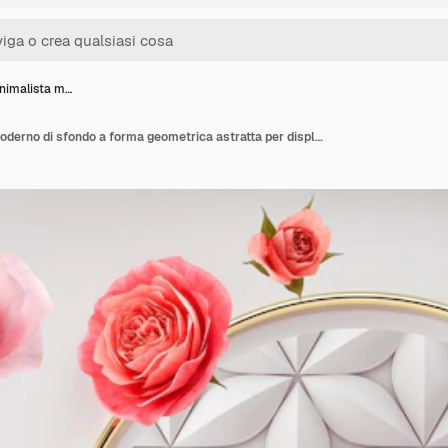
nimalista m…
Mockup minimalista moderno di sfondo a forma geometrica astratta per display sul podio con fiore