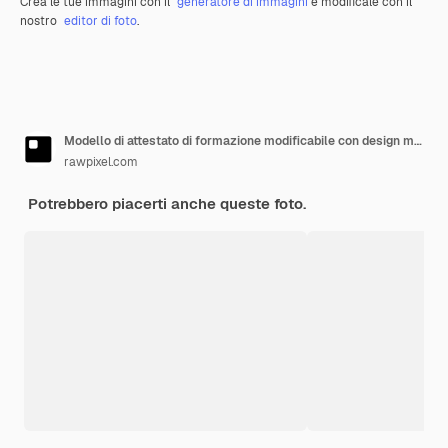
Crea le tue immagini con il
generatore di immagini
e modificale con il
nostro
editor di foto
.
Modello di attestato di formazione modificabile con design moderno
rawpixel.com
Potrebbero piacerti anche queste foto.