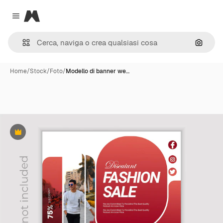
Magnific
Close menu
Cerca 
Home
/
Stock
/
Foto
/
Modello di banner we…
Premium