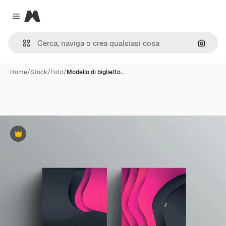
Magnific
Close menu
Cerca 
Home
/
Stock
/
Foto
/
Modello di biglietto…
Premium