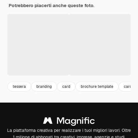
Potrebbero piacerti anche queste foto.
tessera
branding
card
brochure template
card te
La piattaforma creativa per realizzare i tuoi migliori lavori. Oltre
1 milione di abbonati tra creativi, imprese, agenzie e studi.