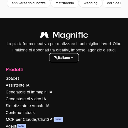
anniversario di nozze
matrimonio
wedding
cornice mat
La piattaforma creativa per realizzare i tuoi migliori lavori. Oltre
1 milione di abbonati tra creativi, imprese, agenzie e studi.
Italiano
Prodotti
Spaces
Assistente IA
Generatore di immagini IA
Generatore di video IA
Sintetizzatore vocale IA
Contenuti stock
MCP per Claude/ChatGPT
New
Agenti
New