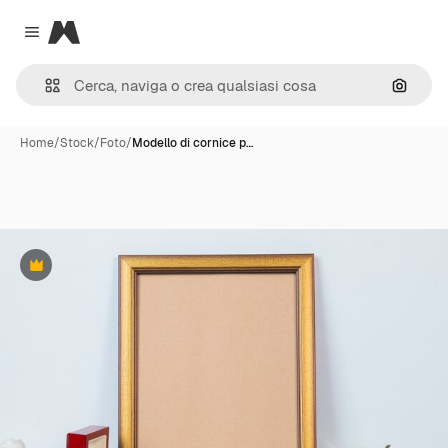
Magnific
Close menu
Cerca 
Home
/
Stock
/
Foto
/
Modello di cornice p…
Premium