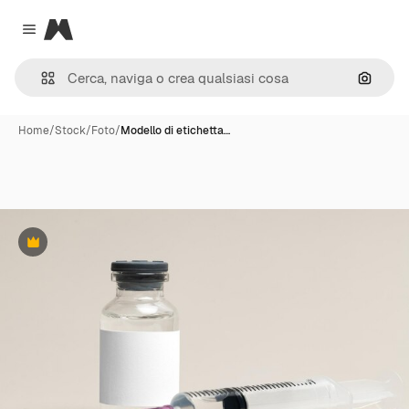
Magnific
Close menu
Cerca 
Home
/
Stock
/
Foto
/
Modello di etichetta…
Premium