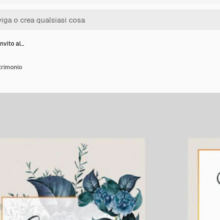
invito al…
trimonio