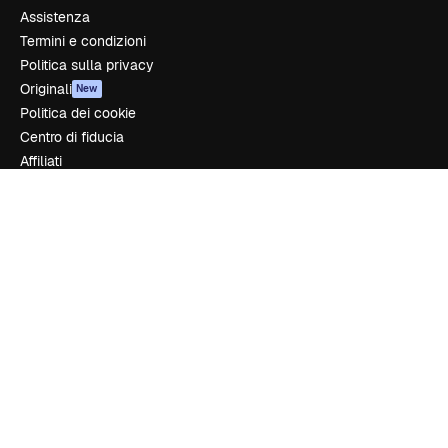
Assistenza
Termini e condizioni
Politica sulla privacy
Originali
New
Politica dei cookie
Centro di fiducia
Affiliati
Aziende
Azienda
Prezzi
Chi siamo
Recensioni
Lavora con noi
Cerca tendenze
Blog
Eventi
Slidesgo