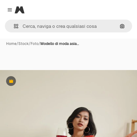
Magnific
Close menu
Cerca 
Home
/
Stock
/
Foto
/
Modello di moda asia…
Premium