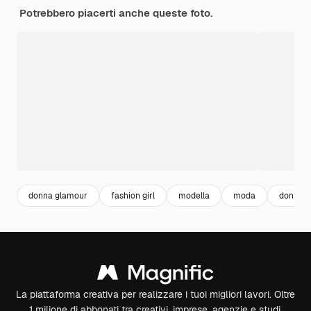
Potrebbero piacerti anche queste foto.
donna glamour
fashion girl
modella
moda
donna e
La piattaforma creativa per realizzare i tuoi migliori lavori. Oltre
1 milione di abbonati tra creativi, imprese, agenzie e studi.