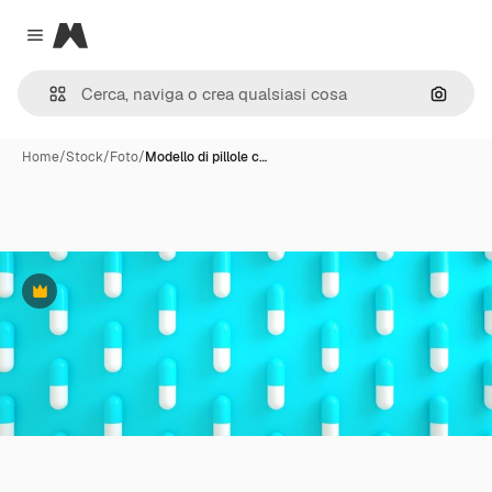
Magnific
Close menu
Cerca 
Home
/
Stock
/
Foto
/
Modello di pillole c…
Premium