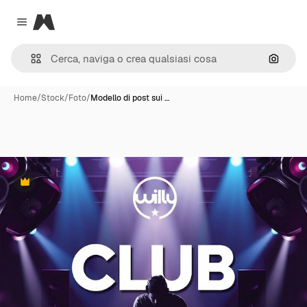
Magnific
Close menu
Cerca 
Home
/
Stock
/
Foto
/
Modello di post sui …
Premium