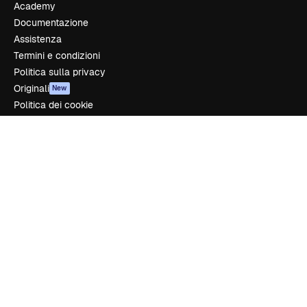
Academy
Documentazione
Assistenza
Termini e condizioni
Politica sulla privacy
Originali
New
Politica dei cookie
Centro di fiducia
Affiliati
Aziende
Azienda
Prezzi
Chi siamo
Recensioni
Lavora con noi
Cerca tendenze
Blog