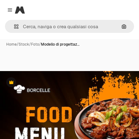
Magnific
Close menu
Cerca 
Home
/
Stock
/
Foto
/
Modello di progettaz…
Premium