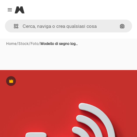
Magnific
Close menu
Cerca 
Home
/
Stock
/
Foto
/
Modello di segno log…
Premium