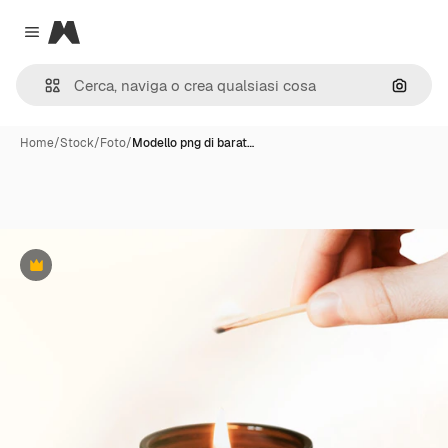
Magnific
Close menu
Cerca 
Home
/
Stock
/
Foto
/
Modello png di barat…
Premium