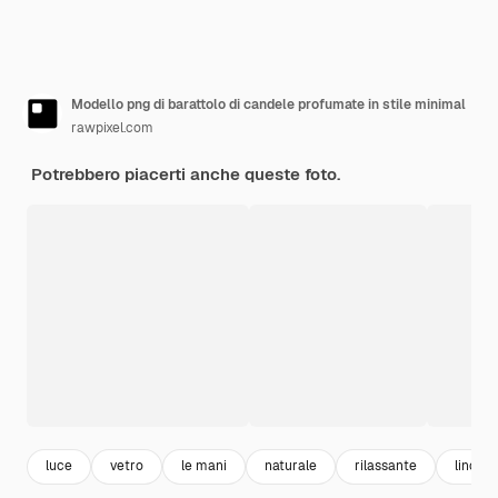
Modello png di barattolo di candele profumate in stile minimal
rawpixel.com
Potrebbero piacerti anche queste foto.
luce
vetro
le mani
naturale
rilassante
lino