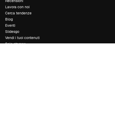
Recensioni
Lavora con noi
Cerca tendenze
Blog
Eventi
Slidesgo
Vendi i tuoi contenuti
Sala stampa
Cerchi magnific.ai
Contattaci
Assistenza clienti
Instagram
YouTube
LinkedIn
TikTok
Discord
X
Reddit