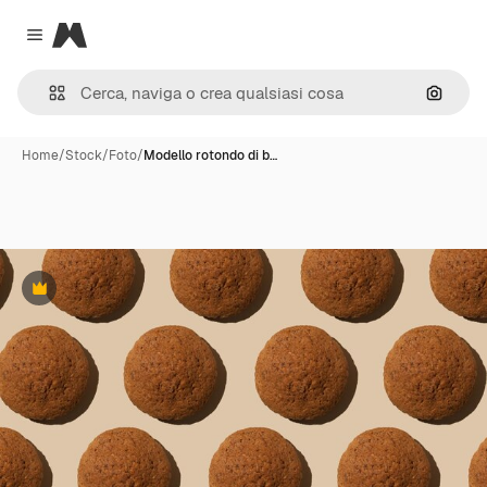
Magnific
Close menu
Cerca 
Home
/
Stock
/
Foto
/
Modello rotondo di b…
Premium