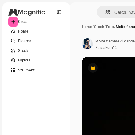
Crea
Home
/
Stock
/
Foto
/
Molte fiam
Home
Ricerca
Molte fiamme di candel
Passakorn14
Stock
Esplora
Strumenti
Premium