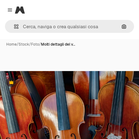
Magnific
Close menu
Cerca 
Home
/
Stock
/
Foto
/
Molti dettagli del v…
Premium