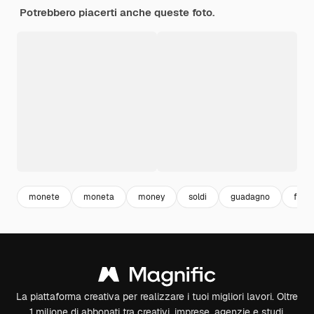
Potrebbero piacerti anche queste foto.
monete
moneta
money
soldi
guadagno
fina
La piattaforma creativa per realizzare i tuoi migliori lavori. Oltre
1 milione di abbonati tra creativi, imprese, agenzie e studi.