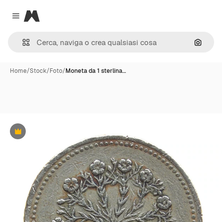
Magnific
Close menu
Cerca 
Home
/
Stock
/
Foto
/
Moneta da 1 sterlina…
Premium