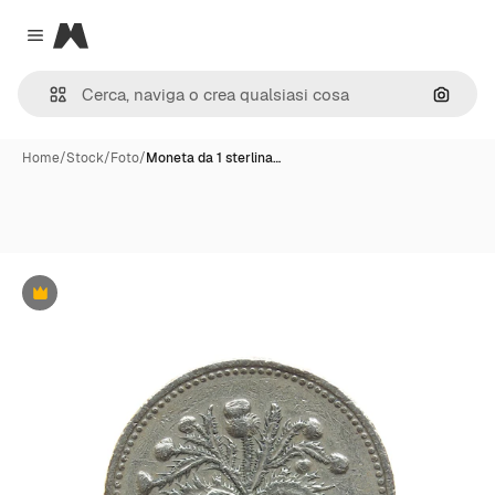
Magnific
Close menu
Cerca 
Home
/
Stock
/
Foto
/
Moneta da 1 sterlina…
Premium