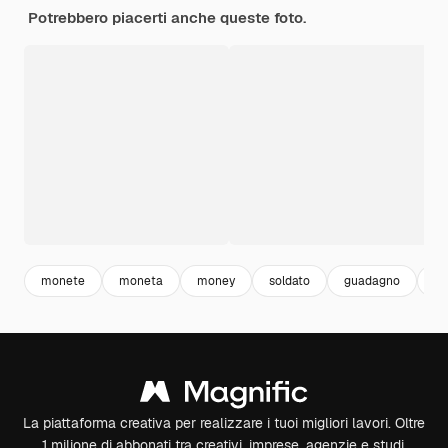
Potrebbero piacerti anche queste foto.
monete
moneta
money
soldato
guadagno
fi
La piattaforma creativa per realizzare i tuoi migliori lavori. Oltre
1 milione di abbonati tra creativi, imprese, agenzie e studi.