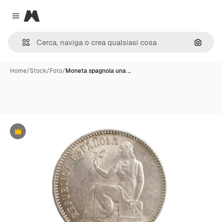
Magnific
Close menu
Cerca 
Home
/
Stock
/
Foto
/
Moneta spagnola una …
Premium