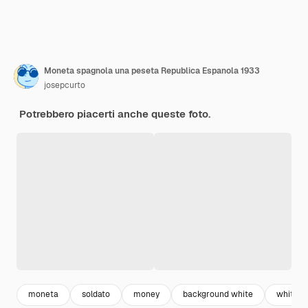
Moneta spagnola una peseta Republica Espanola 1933
josepcurto
Potrebbero piacerti anche queste foto.
moneta
soldato
money
background white
white