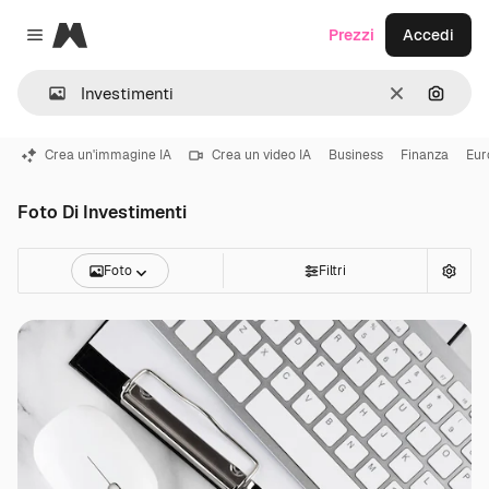
Magnific
Prezzi
Accedi
Close menu
Cancella
Cerca 
Crea un'immagine IA
Crea un video IA
Business
Finanza
Eur
Foto Di Investimenti
Foto
Filtri