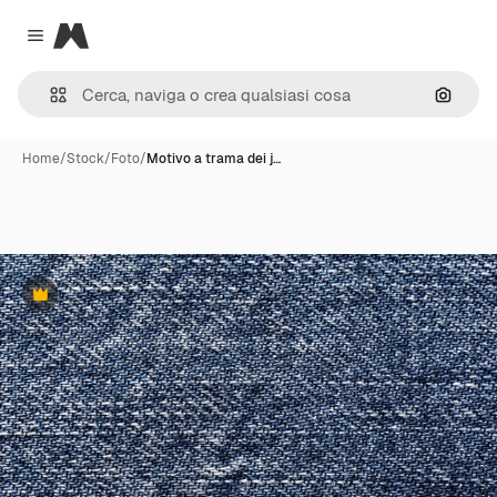
Magnific
Close menu
Cerca 
Home
/
Stock
/
Foto
/
Motivo a trama dei j…
Premium